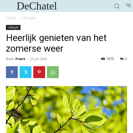
DeChatel
Home
Lifestyle
Lifestyle
Heerlijk genieten van het
zomerse weer
Door
Frans
-
22 juli 2020
1373
0