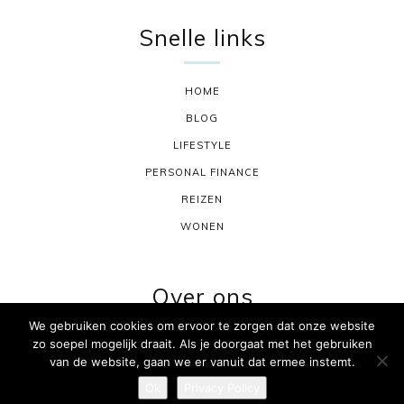
Snelle links
HOME
BLOG
LIFESTYLE
PERSONAL FINANCE
REIZEN
WONEN
Over ons
We gebruiken cookies om ervoor te zorgen dat onze website
zo soepel mogelijk draait. Als je doorgaat met het gebruiken
CONTACT
van de website, gaan we er vanuit dat ermee instemt.
PRIVACYBELEID
Ok
Privacy Policy