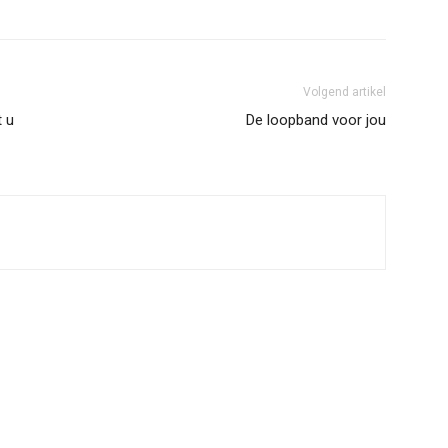
Volgend artikel
t u
De loopband voor jou