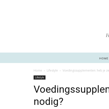
H
HOME
Home
Lifestyle
Voedingssupplementen: heb je ze
Lifestyle
Voedingssupplem
nodig?