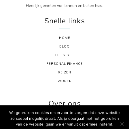
Heerlijk genieten van binnen én buiten huis.
Snelle links
HOME
BLOG
LIFESTYLE
PERSONAL FINANCE
REIZEN
WONEN
Over ons
We gebruiken cookies om ervoor te zorgen dat onze website
zo soepel mogelijk draait. Als je doorgaat met het gebruiken
CONTACT
van de website, gaan we er vanuit dat ermee instemt.