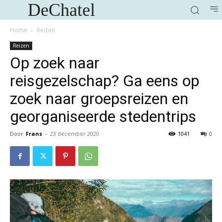
DeChatel
Home
Reizen
Reizen
Op zoek naar
reisgezelschap? Ga eens op
zoek naar groepsreizen en
georganiseerde stedentrips
Door
Frans
-
23 december 2020
1041
0