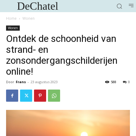
DeChatel
Home
Wonen
Wonen
Ontdek de schoonheid van
strand- en
zonsondergangschilderijen
online!
Door
Frans
-
23 augustus 2023
588
0