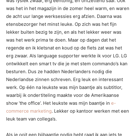
was fysiek zwaar, erg eentonig, en ontzettend saai. Ook
was het in het magazijn in de zomer heel warm, en waren
de acht uur lange werksessies erg afzien. Daarna was
etensbezorger het minst leuke. Op zich was het fijn
lekker buiten bezig te zijn, en als het lekker weer was
was het werk prima te doen. Maar op dagen dat het
regende en ik kletsnat en koud op de fiets zat was het
erg zwaar. Als language supporter werkte ik voor LG. LG
ontwikkelt een smart tv die je met stem commando’s kan
besturen. Dus ze hadden Nederlanders nodig die
Nederlandse zinnen schreven. Erg leuk en interessant
werk. Op één na leukste was mijn baantje als subtitlor,
waarbij ik ondertiteling maakte voor de Amerikaanse
show ‘the office’. Het leukste was mijn baantje in
e-
commerce marketing
. Lekker op kantoor werken met een
leuk team van collega’s.
Als je ooit een bijbaantje nodig hebt raad ik aan iets te