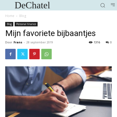
DeChatel
Home
Blog
Blog
Personal finance
Mijn favoriete bijbaantjes
Door
Frans
-
28 september 2019
1316
0