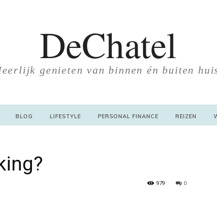
DeChatel
eerlijk genieten van binnen én buiten hui
BLOG
LIFESTYLE
PERSONAL FINANCE
REIZEN
king?
979
0