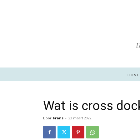
H
HOME
Wat is cross doc
Door
Frans
-
23 maart 2022