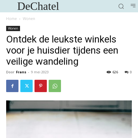
DeChatel
Home
Wonen
Wonen
Ontdek de leukste winkels
voor je huisdier tijdens een
veilige wandeling
Door
Frans
-
9 mei 2023
626
0