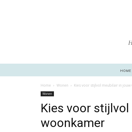
H
HOME
Home
Wonen
Kies voor stijlvol meubilair in jo
Wonen
Kies voor stijlvo
woonkamer