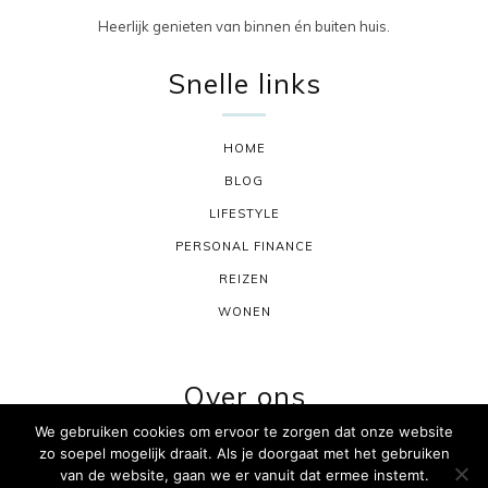
Heerlijk genieten van binnen én buiten huis.
Snelle links
HOME
BLOG
LIFESTYLE
PERSONAL FINANCE
REIZEN
WONEN
Over ons
We gebruiken cookies om ervoor te zorgen dat onze website
zo soepel mogelijk draait. Als je doorgaat met het gebruiken
CONTACT
van de website, gaan we er vanuit dat ermee instemt.