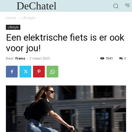
DeChatel
Home
Lifestyle
Lifestyle
Een elektrische fiets is er ook
voor jou!
Door
Frans
-
2 maart 2025
1041
0