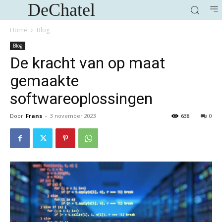
DeChatel
Home
Blog
Blog
De kracht van op maat
gemaakte
softwareoplossingen
Door
Frans
-
3 november 2023
638
0