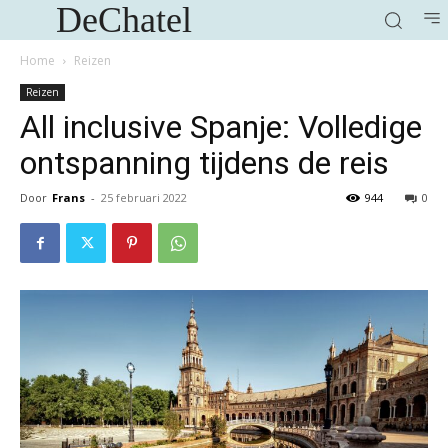
DeChatel
Home
Reizen
Reizen
All inclusive Spanje: Volledige
ontspanning tijdens de reis
Door
Frans
-
25 februari 2022
944
0